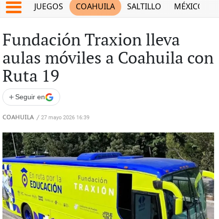
JUEGOS
COAHUILA
SALTILLO
MÉXICO
Fundación Traxion lleva
aulas móviles a Coahuila con
Ruta 19
+
Seguir en
COAHUILA
/
27 mayo 2026 16:39