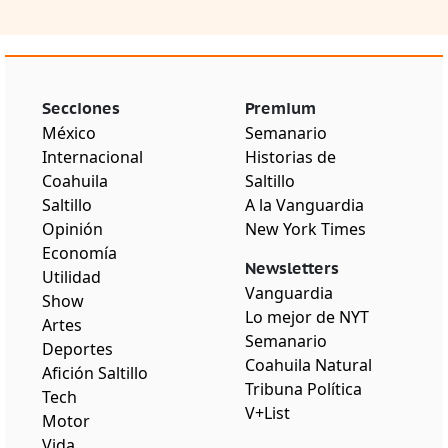
Secciones
Premium
México
Semanario
Internacional
Historias de
Coahuila
Saltillo
Saltillo
A la Vanguardia
Opinión
New York Times
Economía
Newsletters
Utilidad
Vanguardia
Show
Lo mejor de NYT
Artes
Semanario
Deportes
Coahuila Natural
Afición Saltillo
Tribuna Política
Tech
V+List
Motor
Vida