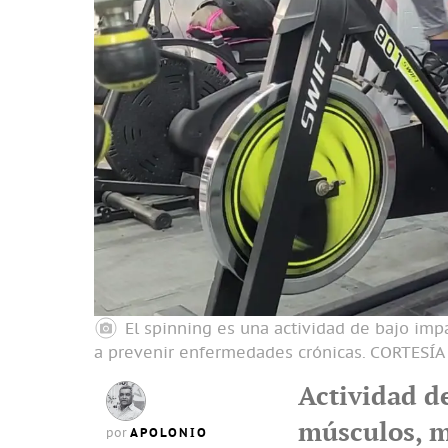
El spinning es una actividad de bajo imp
a prevenir enfermedades crónicas.
CORTESÍA
Actividad d
músculos, m
APOLONIO
por