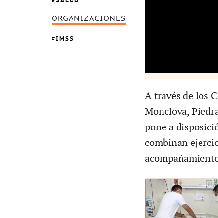
SALUD
ORGANIZACIONES
IMSS
A través de los 
Monclova, Piedras
pone a disposici
combinan ejercic
acompañamiento 