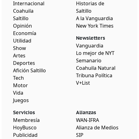
Internacional
Historias de
Coahuila
Saltillo
Saltillo
A la Vanguardia
Opinión
New York Times
Economía
Newsletters
Utilidad
Vanguardia
Show
Lo mejor de NYT
Artes
Semanario
Deportes
Coahuila Natural
Afición Saltillo
Tribuna Política
Tech
V+List
Motor
Vida
Juegos
Servicios
Alianzas
Membresía
WAN-IFRA
HoyBusco
Alianza de Medios
Publicidad
SIP