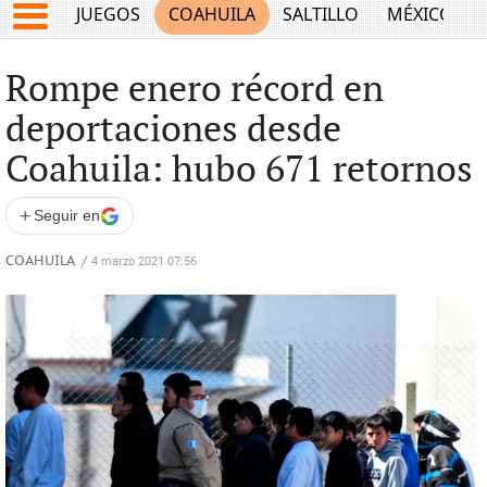
JUEGOS
COAHUILA
SALTILLO
MÉXICO
Rompe enero récord en
deportaciones desde
Coahuila: hubo 671 retornos
+
Seguir en
COAHUILA
/
4 marzo 2021 07:56