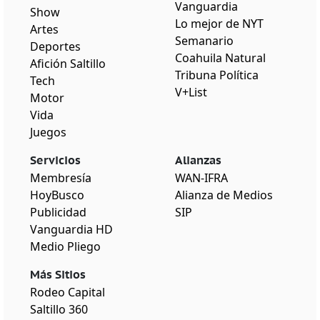
Vanguardia
Show
Lo mejor de NYT
Artes
Semanario
Deportes
Coahuila Natural
Afición Saltillo
Tribuna Política
Tech
V+List
Motor
Vida
Juegos
Servicios
Alianzas
Membresía
WAN-IFRA
HoyBusco
Alianza de Medios
Publicidad
SIP
Vanguardia HD
Medio Pliego
Más Sitios
Rodeo Capital
Saltillo 360