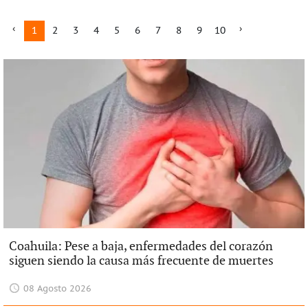
1
2
3
4
5
6
7
8
9
10
Coahuila: Pese a baja, enfermedades del corazón
siguen siendo la causa más frecuente de muertes
08 Agosto 2026