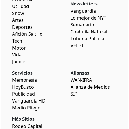
Newsletters
Utilidad
Vanguardia
Show
Lo mejor de NYT
Artes
Semanario
Deportes
Coahuila Natural
Afición Saltillo
Tribuna Política
Tech
V+List
Motor
Vida
Juegos
Servicios
Alianzas
Membresía
WAN-IFRA
HoyBusco
Alianza de Medios
Publicidad
SIP
Vanguardia HD
Medio Pliego
Más Sitios
Rodeo Capital