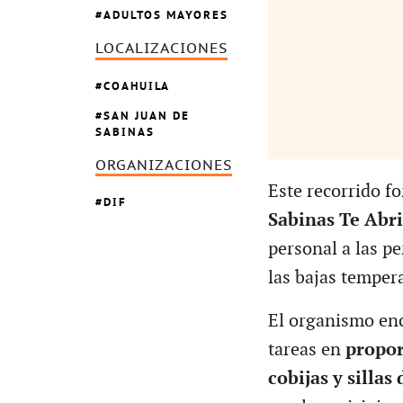
ADULTOS MAYORES
LOCALIZACIONES
COAHUILA
SAN JUAN DE
SABINAS
ORGANIZACIONES
Este recorrido f
DIF
Sabinas Te Abr
personal a las p
las bajas temper
El organismo en
tareas en
propor
cobijas y sillas