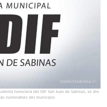
sidenta honoraria del DIF San Juan de Sabinas, se dio
más vulnerables del municipio