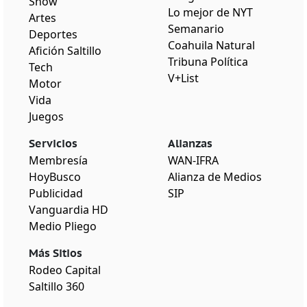
Show
Lo mejor de NYT
Artes
Semanario
Deportes
Coahuila Natural
Afición Saltillo
Tribuna Política
Tech
V+List
Motor
Vida
Juegos
Servicios
Alianzas
Membresía
WAN-IFRA
HoyBusco
Alianza de Medios
Publicidad
SIP
Vanguardia HD
Medio Pliego
Más Sitios
Rodeo Capital
Saltillo 360