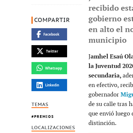
recibido est
gobierno est
COMPARTIR
en alto el n
Facebook
municipio
Twitter
​J
amhel Esaú Ola
la Juventud 20
Whatsapp
secundaria,
ade
en efectivo, reci
Linkedin
gobernador
Migu
de su calle tras
TEMAS
que envió luego 
PREMIOS
distinción.
LOCALIZACIONES