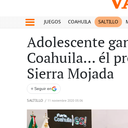
JUEGOS
COAHUILA
SALTILLO
Adolescente gan
Coahuila... él p
Sierra Mojada
+
Seguir en
SALTILLO
/
11 noviembre 2020 05:06