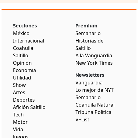
Secciones
Premium
México
Semanario
Internacional
Historias de
Coahuila
Saltillo
Saltillo
A la Vanguardia
Opinión
New York Times
Economía
Newsletters
Utilidad
Vanguardia
Show
Lo mejor de NYT
Artes
Semanario
Deportes
Coahuila Natural
Afición Saltillo
Tribuna Política
Tech
V+List
Motor
Vida
Juegos