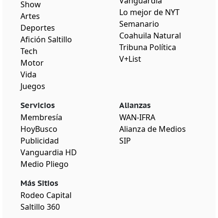
Vanguardia
Show
Lo mejor de NYT
Artes
Semanario
Deportes
Coahuila Natural
Afición Saltillo
Tribuna Política
Tech
V+List
Motor
Vida
Juegos
Servicios
Alianzas
Membresía
WAN-IFRA
HoyBusco
Alianza de Medios
Publicidad
SIP
Vanguardia HD
Medio Pliego
Más Sitios
Rodeo Capital
Saltillo 360