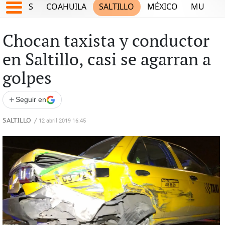
JUEGOS
COAHUILA
SALTILLO
MÉXICO
MUNDO
Chocan taxista y conductor
en Saltillo, casi se agarran a
golpes
+
Seguir en
SALTILLO
/
12 abril 2019 16:45