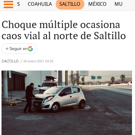
JUEGOS
COAHUILA
SALTILLO
MÉXICO
MUNDO
Choque múltiple ocasiona
caos vial al norte de Saltillo
+
Seguir en
SALTILLO
/
28 enero 2021 04:55