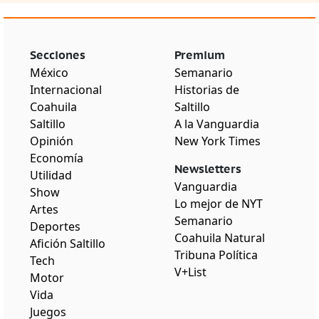
Secciones
Premium
México
Semanario
Internacional
Historias de
Coahuila
Saltillo
Saltillo
A la Vanguardia
Opinión
New York Times
Economía
Newsletters
Utilidad
Vanguardia
Show
Lo mejor de NYT
Artes
Semanario
Deportes
Coahuila Natural
Afición Saltillo
Tribuna Política
Tech
V+List
Motor
Vida
Juegos