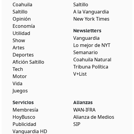
Coahuila
Saltillo
Saltillo
A la Vanguardia
Opinión
New York Times
Economía
Newsletters
Utilidad
Vanguardia
Show
Lo mejor de NYT
Artes
Semanario
Deportes
Coahuila Natural
Afición Saltillo
Tribuna Política
Tech
V+List
Motor
Vida
Juegos
Servicios
Alianzas
Membresía
WAN-IFRA
HoyBusco
Alianza de Medios
Publicidad
SIP
Vanguardia HD