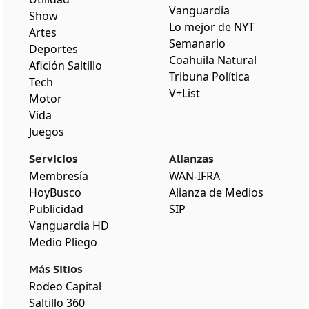
Vanguardia
Show
Lo mejor de NYT
Artes
Semanario
Deportes
Coahuila Natural
Afición Saltillo
Tribuna Política
Tech
V+List
Motor
Vida
Juegos
Servicios
Alianzas
Membresía
WAN-IFRA
HoyBusco
Alianza de Medios
Publicidad
SIP
Vanguardia HD
Medio Pliego
Más Sitios
Rodeo Capital
Saltillo 360