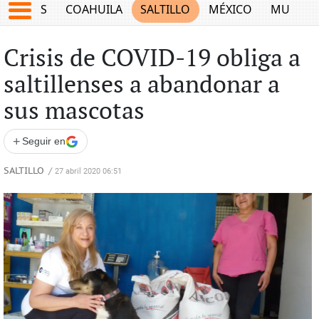
JUEGOS
COAHUILA
SALTILLO
MÉXICO
MUNDO
Crisis de COVID-19 obliga a
saltillenses a abandonar a
sus mascotas
+
Seguir en
SALTILLO
/
27 abril 2020 06:51