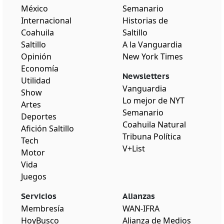
México
Semanario
Internacional
Historias de
Coahuila
Saltillo
Saltillo
A la Vanguardia
Opinión
New York Times
Economía
Newsletters
Utilidad
Vanguardia
Show
Lo mejor de NYT
Artes
Semanario
Deportes
Coahuila Natural
Afición Saltillo
Tribuna Política
Tech
V+List
Motor
Vida
Juegos
Servicios
Alianzas
Membresía
WAN-IFRA
HoyBusco
Alianza de Medios