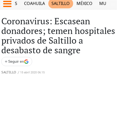
JUEGOS
COAHUILA
SALTILLO
MÉXICO
MUNDO
Coronavirus: Escasean
donadores; temen hospitales
privados de Saltillo a
desabasto de sangre
+
Seguir en
SALTILLO
/
15 abril 2020 06:15