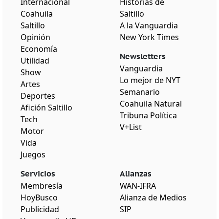
Internacional
Historias de
Coahuila
Saltillo
Saltillo
A la Vanguardia
Opinión
New York Times
Economía
Newsletters
Utilidad
Vanguardia
Show
Lo mejor de NYT
Artes
Semanario
Deportes
Coahuila Natural
Afición Saltillo
Tribuna Política
Tech
V+List
Motor
Vida
Juegos
Servicios
Alianzas
Membresía
WAN-IFRA
HoyBusco
Alianza de Medios
Publicidad
SIP