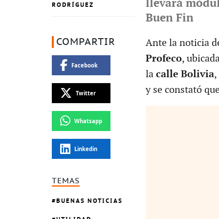
llevará módul
RODRÍGUEZ
Buen Fin
COMPARTIR
Ante la noticia d
Profeco
, ubicad
Facebook
la
calle Bolivia
,
y se constató qu
Twitter
Whatsapp
Linkedin
TEMAS
BUENAS NOTICIAS