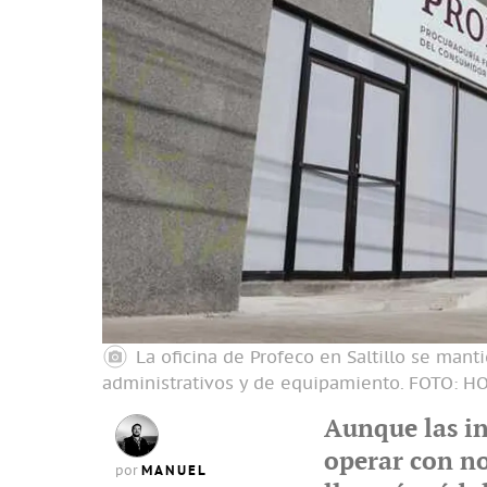
La oficina de Profeco en Saltillo se man
administrativos y de equipamiento.
FOTO: H
Aunque las in
operar con n
MANUEL
por