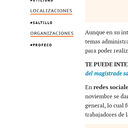
UTILIDAD
LOCALIZACIONES
SALTILLO
Aunque en su int
ORGANIZACIONES
temas administra
PROFECO
para poder realiz
TE PUEDE INT
del magistrade sa
En
redes social
noviembre se darí
general, lo cual
trabajadores de 