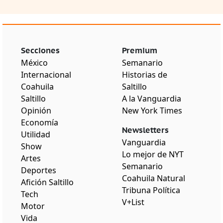
Secciones
Premium
México
Semanario
Internacional
Historias de
Coahuila
Saltillo
Saltillo
A la Vanguardia
Opinión
New York Times
Economía
Newsletters
Utilidad
Vanguardia
Show
Lo mejor de NYT
Artes
Semanario
Deportes
Coahuila Natural
Afición Saltillo
Tribuna Política
Tech
V+List
Motor
Vida