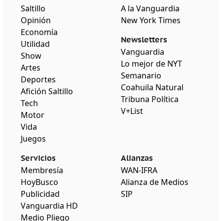
Saltillo
A la Vanguardia
Opinión
New York Times
Economía
Newsletters
Utilidad
Vanguardia
Show
Lo mejor de NYT
Artes
Semanario
Deportes
Coahuila Natural
Afición Saltillo
Tribuna Política
Tech
V+List
Motor
Vida
Juegos
Servicios
Alianzas
Membresía
WAN-IFRA
HoyBusco
Alianza de Medios
Publicidad
SIP
Vanguardia HD
Medio Pliego