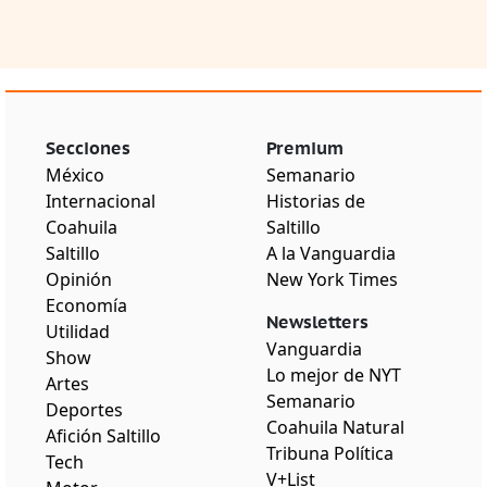
Secciones
Premium
México
Semanario
Internacional
Historias de
Coahuila
Saltillo
Saltillo
A la Vanguardia
Opinión
New York Times
Economía
Newsletters
Utilidad
Vanguardia
Show
Lo mejor de NYT
Artes
Semanario
Deportes
Coahuila Natural
Afición Saltillo
Tribuna Política
Tech
V+List