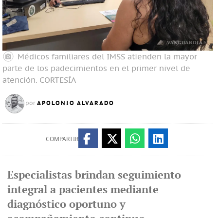
Médicos familiares del IMSS atienden la mayor
parte de los padecimientos en el primer nivel de
atención.
CORTESÍA
APOLONIO ALVARADO
por
COMPARTIR
Especialistas brindan seguimiento
integral a pacientes mediante
diagnóstico oportuno y