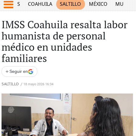
JUEGOS
COAHUILA
SALTILLO
MÉXICO
MUNDO
IMSS Coahuila resalta labor
humanista de personal
médico en unidades
familiares
+
Seguir en
SALTILLO
/
18 mayo 2026 16:34