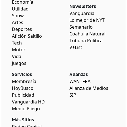
Economía
Newsletters
Utilidad
Vanguardia
Show
Lo mejor de NYT
Artes
Semanario
Deportes
Coahuila Natural
Afición Saltillo
Tribuna Política
Tech
V+List
Motor
Vida
Juegos
Servicios
Alianzas
Membresía
WAN-IFRA
HoyBusco
Alianza de Medios
Publicidad
SIP
Vanguardia HD
Medio Pliego
Más Sitios
Rodeo Capital