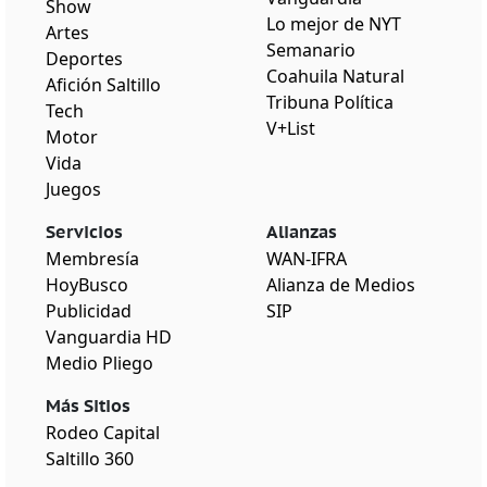
Show
Lo mejor de NYT
Artes
Semanario
Deportes
Coahuila Natural
Afición Saltillo
Tribuna Política
Tech
V+List
Motor
Vida
Juegos
Servicios
Alianzas
Membresía
WAN-IFRA
HoyBusco
Alianza de Medios
Publicidad
SIP
Vanguardia HD
Medio Pliego
Más Sitios
Rodeo Capital
Saltillo 360