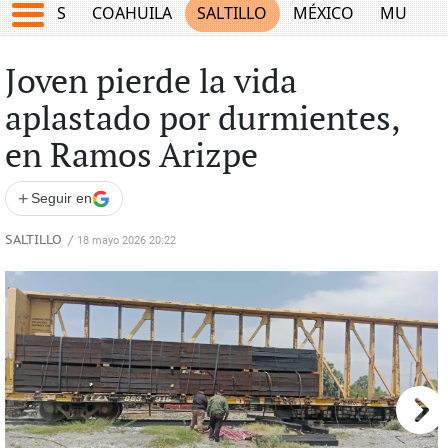
JUEGOS
COAHUILA
SALTILLO
MÉXICO
MUNDO
Joven pierde la vida
aplastado por durmientes,
en Ramos Arizpe
+
Seguir en
SALTILLO
/
18 mayo 2026 20:22