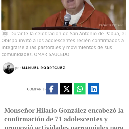
Durante la celebración de San Antonio de Padua, el
Obispo invitó a los adolescentes recién confirmados a
integrarse a las pastorales y movimientos de sus
comunidades.
OMAR SAUCEDO
MANUEL RODRÍGUEZ
por
COMPARTIR
Monseñor Hilario González encabezó la
confirmación de 71 adolescentes y
promovió actividades parroquiales para