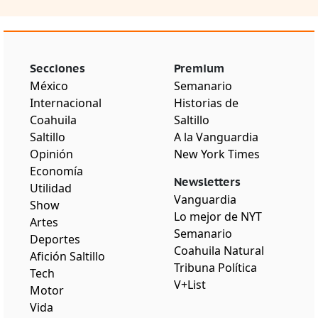
Secciones
Premium
México
Semanario
Internacional
Historias de
Coahuila
Saltillo
Saltillo
A la Vanguardia
Opinión
New York Times
Economía
Newsletters
Utilidad
Vanguardia
Show
Lo mejor de NYT
Artes
Semanario
Deportes
Coahuila Natural
Afición Saltillo
Tribuna Política
Tech
V+List
Motor
Vida