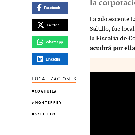
la corporaci
Facebook
La adolescente L
Twitter
Saltillo, fue loc
la
Fiscalía de C
Whatsapp
acudirá por ell
Linkedin
LOCALIZACIONES
COAHUILA
MONTERREY
SALTILLO