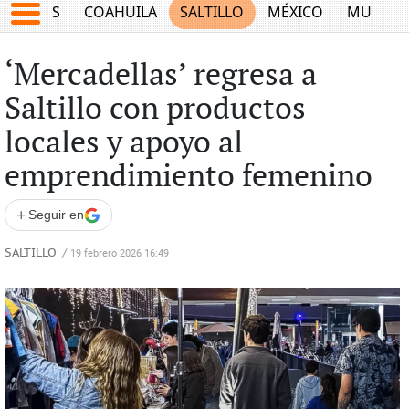
JUEGOS
COAHUILA
SALTILLO
MÉXICO
MUNDO
‘Mercadellas’ regresa a
Saltillo con productos
locales y apoyo al
emprendimiento femenino
+
Seguir en
SALTILLO
/
19 febrero 2026 16:49