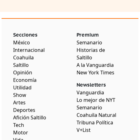
Secciones
Premium
México
Semanario
Internacional
Historias de
Coahuila
Saltillo
Saltillo
A la Vanguardia
Opinión
New York Times
Economía
Newsletters
Utilidad
Vanguardia
Show
Lo mejor de NYT
Artes
Semanario
Deportes
Coahuila Natural
Afición Saltillo
Tribuna Política
Tech
V+List
Motor
Vida