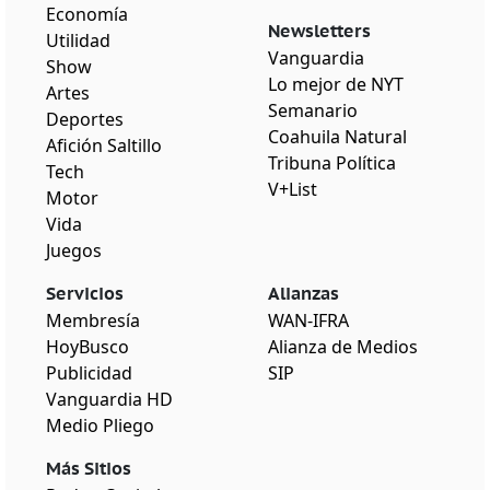
Economía
Newsletters
Utilidad
Vanguardia
Show
Lo mejor de NYT
Artes
Semanario
Deportes
Coahuila Natural
Afición Saltillo
Tribuna Política
Tech
V+List
Motor
Vida
Juegos
Servicios
Alianzas
Membresía
WAN-IFRA
HoyBusco
Alianza de Medios
Publicidad
SIP
Vanguardia HD
Medio Pliego
Más Sitios