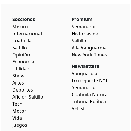
Secciones
Premium
México
Semanario
Internacional
Historias de
Coahuila
Saltillo
Saltillo
A la Vanguardia
Opinión
New York Times
Economía
Newsletters
Utilidad
Vanguardia
Show
Lo mejor de NYT
Artes
Semanario
Deportes
Coahuila Natural
Afición Saltillo
Tribuna Política
Tech
V+List
Motor
Vida
Juegos