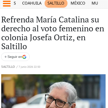
JUEGOS
COAHUILA
SALTILLO
MÉXICO
MUNDO
Refrenda María Catalina su
derecho al voto femenino en
colonia Josefa Ortiz, en
Saltillo
+
Seguir en
SALTILLO
/
7 junio 2026 22:50