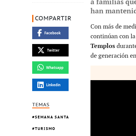
a familias qu
han mantenid
COMPARTIR
Con más de medio
Facebook
continúan con la 
Templos
durant
Twitter
de generación en
Whatsapp
Linkedin
TEMAS
SEMANA SANTA
TURISMO