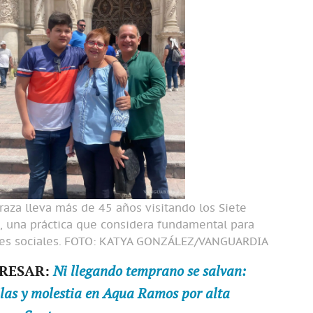
raza lleva más de 45 años visitando los Siete
, una práctica que considera fundamental para
es sociales.
FOTO: KATYA GONZÁLEZ/VANGUARDIA
ERESAR:
Ni llegando temprano se salvan:
ilas y molestia en Aqua Ramos por alta