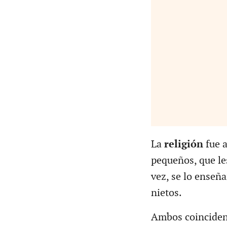
La
religión
fue 
pequeños, que les
vez, se lo enseñ
nietos.
Ambos coinciden