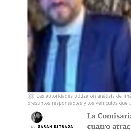
Las autoridades utilizaron análisis de imá
presuntos responsables y los vehículos que u
La Comisarí
cuatro atrac
SARAH ESTRADA
por