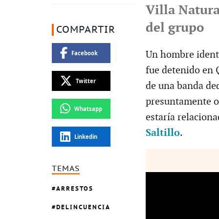
Villa Natura
del grupo
COMPARTIR
Un hombre identi
Facebook
fue detenido en 
Twitter
de una banda ded
presuntamente op
Whatsapp
estaría relacion
Saltillo
.
Linkedin
TEMAS
ARRESTOS
DELINCUENCIA