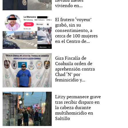
llevaba meses
viviendo en...
El frutero ‘voyeur’
grabó, sin su
consentimiento, a
cerca de 100 mujeres
en el Centro de...
Gira Fiscalía de
Coahuila orden de
aprehensión contra
Chad ‘N’ por
feminicidio y...
Litzy permanece grave
tras recibir disparo en
la cabeza durante
multihomicidio en
Saltillo