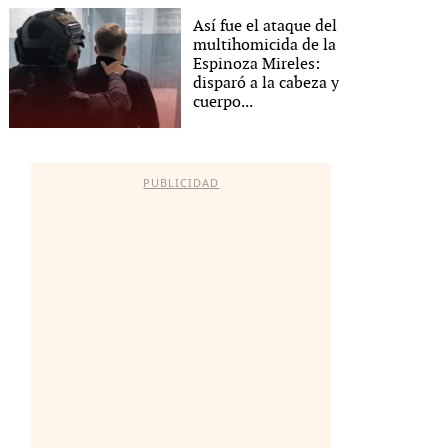
Así fue el ataque del
multihomicida de la
Espinoza Mireles:
disparó a la cabeza y
cuerpo...
PUBLICIDAD