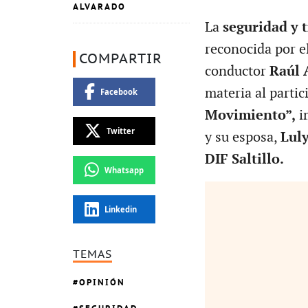
ALVARADO
La
seguridad y 
reconocida por el
COMPARTIR
conductor
Raúl 
materia al parti
Facebook
Movimiento”,
im
Twitter
y su esposa,
Lul
DIF Saltillo.
Whatsapp
Linkedin
TEMAS
OPINIÓN