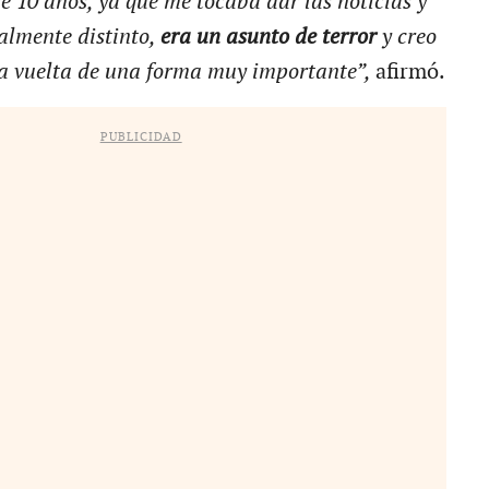
ce 10 años, ya que me tocaba dar las noticias y
almente distinto,
era un asunto de terror
y creo
la vuelta de una forma muy importante”,
afirmó.
PUBLICIDAD