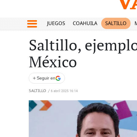
JUEGOS
COAHUILA
SALTILLO
Saltillo, ejempl
México
+
Seguir en
SALTILLO
/
6 abril 2025 16:14