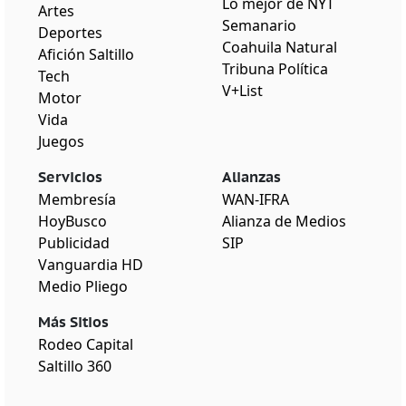
Lo mejor de NYT
Artes
Semanario
Deportes
Coahuila Natural
Afición Saltillo
Tribuna Política
Tech
V+List
Motor
Vida
Juegos
Servicios
Alianzas
Membresía
WAN-IFRA
HoyBusco
Alianza de Medios
Publicidad
SIP
Vanguardia HD
Medio Pliego
Más Sitios
Rodeo Capital
Saltillo 360