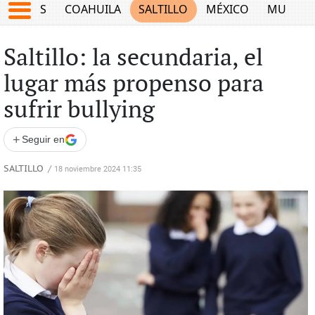
JUEGOS
COAHUILA
SALTILLO
MÉXICO
MUNDO
Saltillo: la secundaria, el
lugar más propenso para
sufrir bullying
+
Seguir en
SALTILLO
/
18 noviembre 2024 11:35