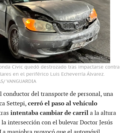
onda Civic quedó destrozado tras impactarse contra
lares en el periférico Luis Echeverría Álvarez.
AS/ VANGUARDIA
el conductor del transporte de personal, una
ca Settepi,
cerró el paso al vehículo
tras
intentaba cambiar de carril
a la altura
la intersección con el bulevar Doctor Jesús
La maniobra provocó que el automóvil