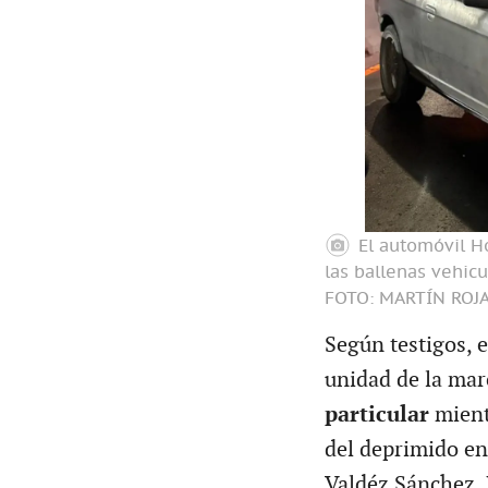
El automóvil H
las ballenas vehicu
FOTO: MARTÍN ROJ
Según testigos, 
unidad de la mar
particular
mien
del deprimido en 
Valdéz Sánchez. 