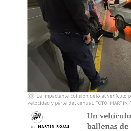
La impactante colisión dejó al vehículo p
velocidad y parte del central.
FOTO: MARTÍN 
Un vehículo
ballenas de 
MARTÍN ROJAS
por