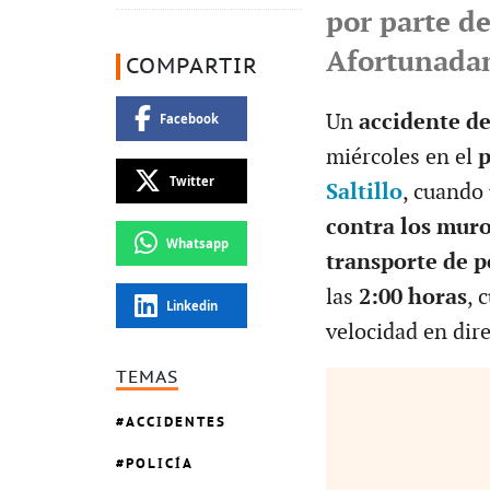
por parte de
Afortunadam
COMPARTIR
Un
accidente de
Facebook
miércoles en el
p
Twitter
Saltillo
, cuando
contra los muro
Whatsapp
transporte de p
las
2:00 horas
, 
Linkedin
velocidad en dir
TEMAS
ACCIDENTES
POLICÍA