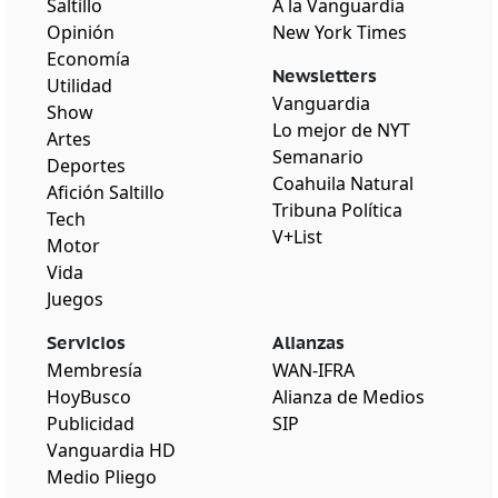
Saltillo
A la Vanguardia
Opinión
New York Times
Economía
Newsletters
Utilidad
Vanguardia
Show
Lo mejor de NYT
Artes
Semanario
Deportes
Coahuila Natural
Afición Saltillo
Tribuna Política
Tech
V+List
Motor
Vida
Juegos
Servicios
Alianzas
Membresía
WAN-IFRA
HoyBusco
Alianza de Medios
Publicidad
SIP
Vanguardia HD
Medio Pliego