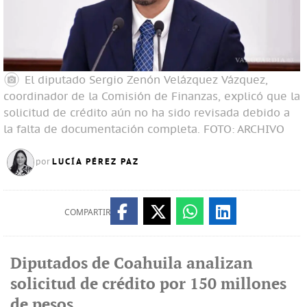
El diputado Sergio Zenón Velázquez Vázquez,
coordinador de la Comisión de Finanzas, explicó que la
solicitud de crédito aún no ha sido revisada debido a
la falta de documentación completa.
FOTO: ARCHIVO
LUCÍA PÉREZ PAZ
por
COMPARTIR
Diputados de Coahuila analizan
solicitud de crédito por 150 millones
de pesos