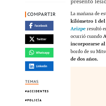
presentó lesi
La mañana de es
COMPARTIR
kilómetro 1 del
Facebook
Arizpe
resultó e
ocurrió cuando
A
Twitter
incorporarse al
bordo de su Mits
Whatsapp
de dos años.
Linkedin
TEMAS
ACCIDENTES
POLICÍA