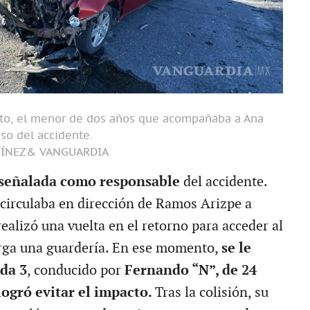
sto, el menor de dos años que acompañaba a Ana
leso del accidente.
TÍNEZ& VANGUARDIA
señalada como responsable
del accidente.
circulaba en dirección de Ramos Arizpe a
ealizó una vuelta en el retorno para acceder al
erga una guardería. En ese momento,
se le
da 3
, conducido por
Fernando “N”, de 24
logró evitar el impacto.
Tras la colisión, su