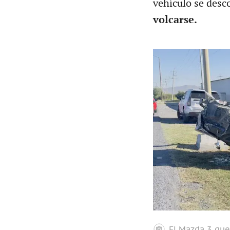
vehículo se desc
volcarse.
El Mazda 3 que