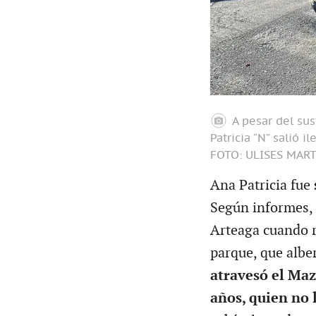
A pesar del su
Patricia “N” salió i
FOTO: ULISES MAR
Ana Patricia fue
Según informes, 
Arteaga cuando r
parque, que alb
atravesó el Maz
años, quien no 