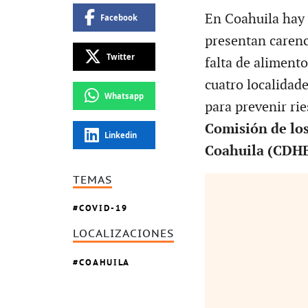
En Coahuila hay 
Facebook
presentan carenc
Twitter
falta de alimento
cuatro localidad
Whatsapp
para prevenir ri
Comisión de lo
Linkedin
Coahuila (CDHE
TEMAS
COVID-19
LOCALIZACIONES
COAHUILA