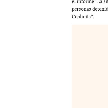
el informe “La s
personas detenid
Coahuila”.