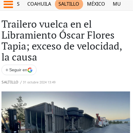
JUEGOS
COAHUILA
SALTILLO
MÉXICO
MUNDO
Trailero vuelca en el
Libramiento Óscar Flores
Tapia; exceso de velocidad,
la causa
+
Seguir en
SALTILLO
/
31 octubre 2024 13:49