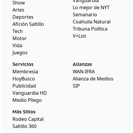
Vanguardia
Show
Lo mejor de NYT
Artes
Semanario
Deportes
Coahuila Natural
Afición Saltillo
Tribuna Política
Tech
V+List
Motor
Vida
Juegos
Servicios
Alianzas
Membresía
WAN-IFRA
HoyBusco
Alianza de Medios
Publicidad
SIP
Vanguardia HD
Medio Pliego
Más Sitios
Rodeo Capital
Saltillo 360