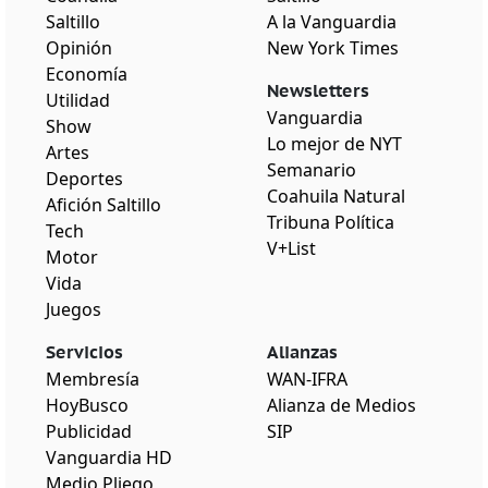
Saltillo
A la Vanguardia
Opinión
New York Times
Economía
Newsletters
Utilidad
Vanguardia
Show
Lo mejor de NYT
Artes
Semanario
Deportes
Coahuila Natural
Afición Saltillo
Tribuna Política
Tech
V+List
Motor
Vida
Juegos
Servicios
Alianzas
Membresía
WAN-IFRA
HoyBusco
Alianza de Medios
Publicidad
SIP
Vanguardia HD
Medio Pliego