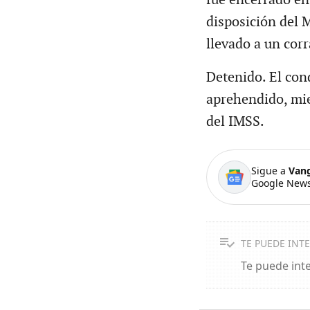
disposición del M
llevado a un corr
Detenido. El cond
aprehendido, mien
del IMSS.
Sigue a
Van
Google News
TE PUEDE INT
Te puede int