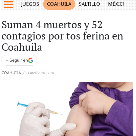
JUEGOS
COAHUILA
SALTILLO
MÉXICO
Suman 4 muertos y 52
contagios por tos ferina en
Coahuila
+
Seguir en
COAHUILA
/
21 abril 2025 17:50