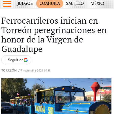
JUEGOS
COAHUILA
SALTILLO
MÉXICO
Ferrocarrileros inician en
Torreón peregrinaciones en
honor de la Virgen de
Guadalupe
+
Seguir en
TORREÓN
/
7 noviembre 2024 14:18