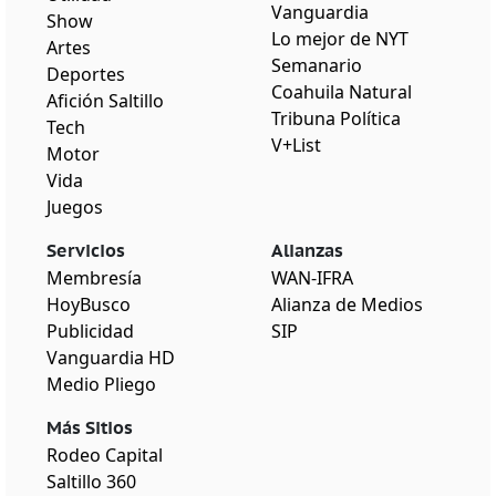
Vanguardia
Show
Lo mejor de NYT
Artes
Semanario
Deportes
Coahuila Natural
Afición Saltillo
Tribuna Política
Tech
V+List
Motor
Vida
Juegos
Servicios
Alianzas
Membresía
WAN-IFRA
HoyBusco
Alianza de Medios
Publicidad
SIP
Vanguardia HD
Medio Pliego
Más Sitios
Rodeo Capital
Saltillo 360