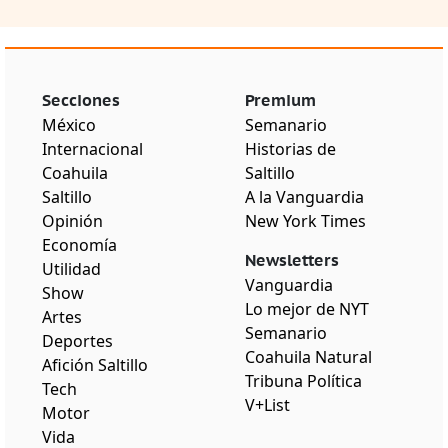
Secciones
Premium
México
Semanario
Internacional
Historias de
Coahuila
Saltillo
Saltillo
A la Vanguardia
Opinión
New York Times
Economía
Newsletters
Utilidad
Vanguardia
Show
Lo mejor de NYT
Artes
Semanario
Deportes
Coahuila Natural
Afición Saltillo
Tribuna Política
Tech
V+List
Motor
Vida