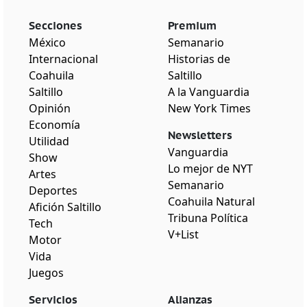
Secciones
Premium
México
Semanario
Internacional
Historias de
Coahuila
Saltillo
Saltillo
A la Vanguardia
Opinión
New York Times
Economía
Newsletters
Utilidad
Vanguardia
Show
Lo mejor de NYT
Artes
Semanario
Deportes
Coahuila Natural
Afición Saltillo
Tribuna Política
Tech
V+List
Motor
Vida
Juegos
Servicios
Alianzas