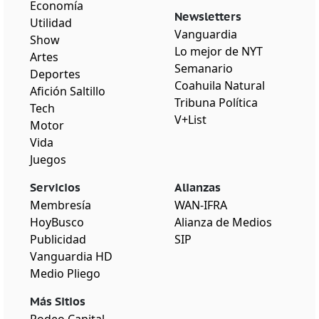
Economía
Newsletters
Utilidad
Vanguardia
Show
Lo mejor de NYT
Artes
Semanario
Deportes
Coahuila Natural
Afición Saltillo
Tribuna Política
Tech
V+List
Motor
Vida
Juegos
Servicios
Alianzas
Membresía
WAN-IFRA
HoyBusco
Alianza de Medios
Publicidad
SIP
Vanguardia HD
Medio Pliego
Más Sitios
Rodeo Capital