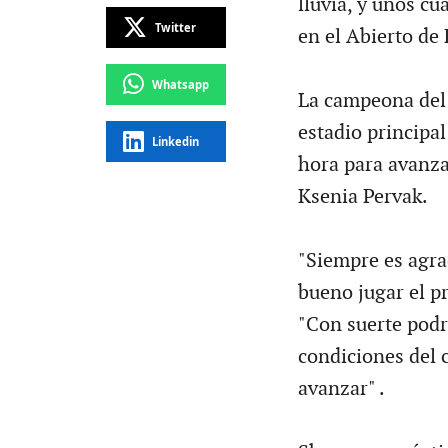
lluvia, y unos cu
Twitter
en el Abierto de 
Whatsapp
La campeona del 
estadio principa
Linkedin
hora para avanza
Ksenia Pervak.
"Siempre es agrad
bueno jugar el p
"Con suerte podr
condiciones del 
avanzar" .