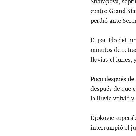
Sharapova, séptim
cuatro Grand Sl
perdió ante Sere
El partido del l
minutos de retras
lluvias el lunes,
Poco después de 
después de que e
la lluvia volvió 
Djokovic superab
interrumpió el j