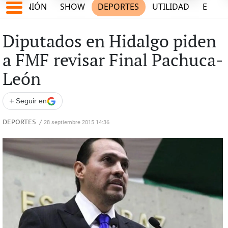
OPINIÓN
SHOW
DEPORTES
UTILIDAD
ECON
Diputados en Hidalgo piden
a FMF revisar Final Pachuca-
León
+
Seguir en
DEPORTES
/
28 septiembre 2015 14:36