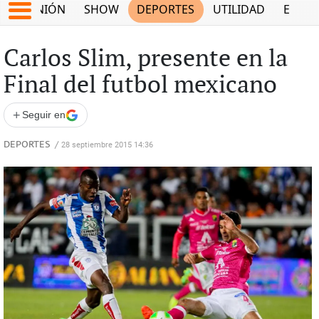
OPINIÓN
SHOW
DEPORTES
UTILIDAD
ECON
Carlos Slim, presente en la
Final del futbol mexicano
+
Seguir en
DEPORTES
/
28 septiembre 2015 14:36