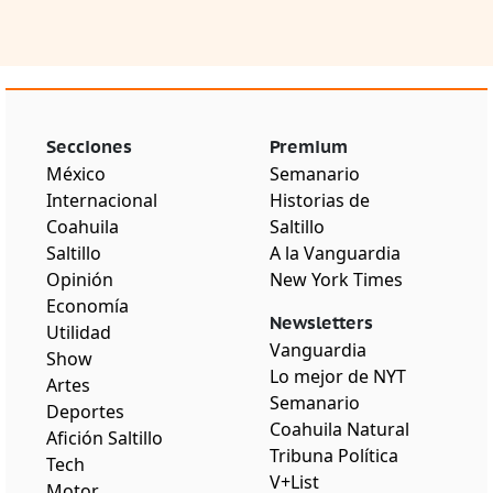
Secciones
Premium
México
Semanario
Internacional
Historias de
Coahuila
Saltillo
Saltillo
A la Vanguardia
Opinión
New York Times
Economía
Newsletters
Utilidad
Vanguardia
Show
Lo mejor de NYT
Artes
Semanario
Deportes
Coahuila Natural
Afición Saltillo
Tribuna Política
Tech
V+List
Motor