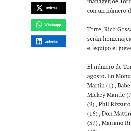
managerJoe Torre
Twitter
con un número de
Whatsapp
Torre, Rich Goss
serán homenajea
Linkedin
el equipo el juev
El número de Tor
agosto. En Monum
Martin (1) , Babe
Mickey Mantle (7)
(9) , Phil Rizzu
(16) , Don Mattin
(37) , Mariano Ri