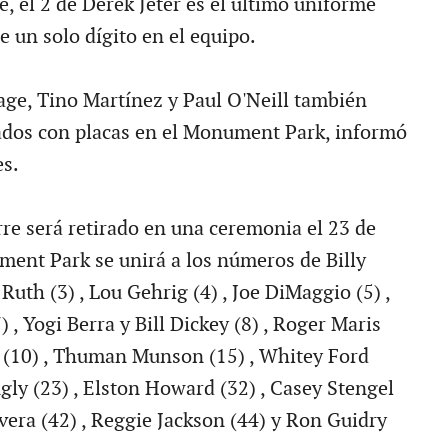
, el 2 de Derek Jeter es el último uniforme
 un solo dígito en el equipo.
age, Tino Martínez y Paul O'Neill también
dos con placas en el Monument Park, informó
es.
re será retirado en una ceremonia el 23 de
ent Park se unirá a los números de Billy
 Ruth (3) , Lou Gehrig (4) , Joe DiMaggio (5) ,
 , Yogi Berra y Bill Dickey (8) , Roger Maris
to (10) , Thuman Munson (15) , Whitey Ford
gly (23) , Elston Howard (32) , Casey Stengel
vera (42) , Reggie Jackson (44) y Ron Guidry