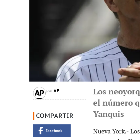
Los neoyorq
AP
por
el número q
Yanquis
COMPARTIR
Nueva York.- Los
Facebook