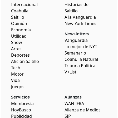
Internacional
Historias de
Coahuila
Saltillo
Saltillo
A la Vanguardia
Opinión
New York Times
Economía
Newsletters
Utilidad
Vanguardia
Show
Lo mejor de NYT
Artes
Semanario
Deportes
Coahuila Natural
Afición Saltillo
Tribuna Política
Tech
V+List
Motor
Vida
Juegos
Servicios
Alianzas
Membresía
WAN-IFRA
HoyBusco
Alianza de Medios
Publicidad
SIP