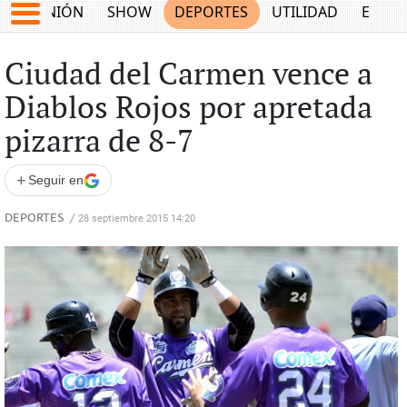
OPINIÓN
SHOW
DEPORTES
UTILIDAD
ECON
Ciudad del Carmen vence a
Diablos Rojos por apretada
pizarra de 8-7
+
Seguir en
DEPORTES
/
28 septiembre 2015 14:20