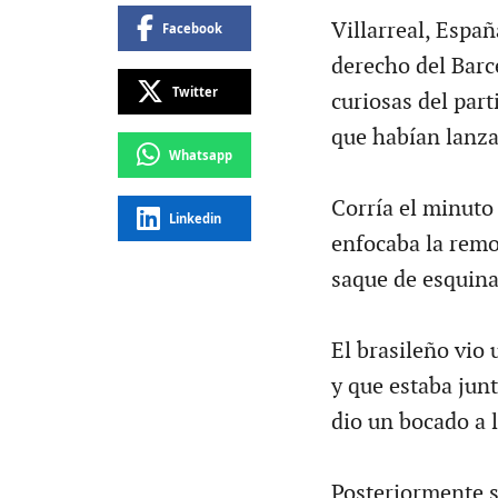
Villarreal, Españ
Facebook
derecho del Barc
Twitter
curiosas del part
que habían lanza
Whatsapp
Corría el minuto
Linkedin
enfocaba la remo
saque de esquina
El brasileño vio
y que estaba junt
dio un bocado a l
Posteriormente s