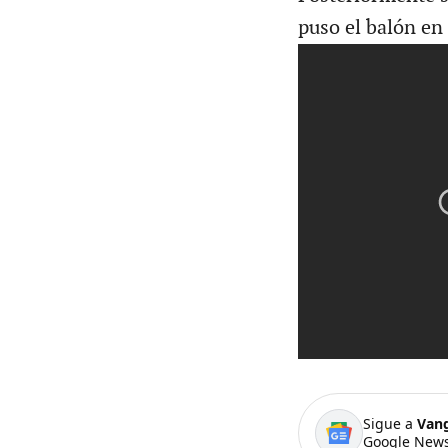
puso el balón en 
Sigue a
Van
Google News