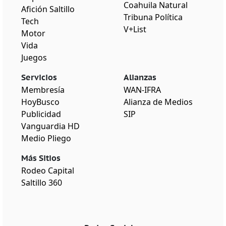
Coahuila Natural
Afición Saltillo
Tribuna Política
Tech
V+List
Motor
Vida
Juegos
Servicios
Alianzas
Membresía
WAN-IFRA
HoyBusco
Alianza de Medios
Publicidad
SIP
Vanguardia HD
Medio Pliego
Más Sitios
Rodeo Capital
Saltillo 360