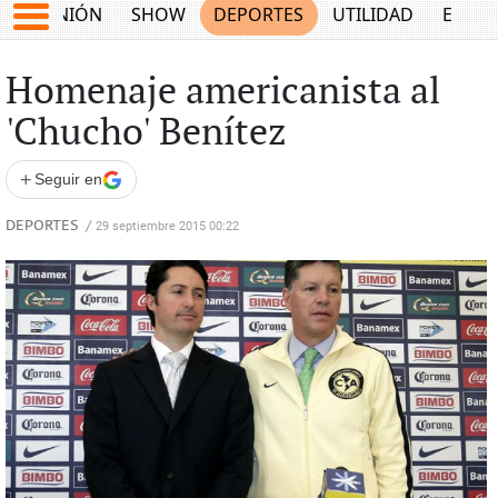
OPINIÓN
SHOW
DEPORTES
UTILIDAD
ECON
Homenaje americanista al
'Chucho' Benítez
+
Seguir en
DEPORTES
/
29 septiembre 2015 00:22